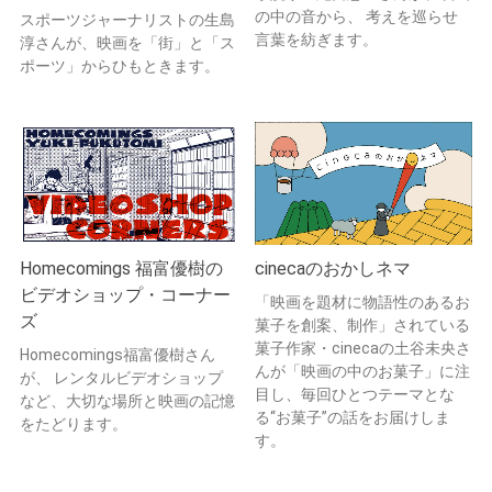
の中の音から、 考えを巡らせ
スポーツジャーナリストの生島
言葉を紡ぎます。
淳さんが、映画を「街」と「ス
ポーツ」からひもときます。
Homecomings 福富優樹の
cinecaのおかしネマ
ビデオショップ・コーナー
「映画を題材に物語性のあるお
ズ
菓子を創案、制作」されている
菓子作家・cinecaの土谷未央さ
Homecomings福富優樹さん
んが「映画の中のお菓子」に注
が、 レンタルビデオショップ
目し、毎回ひとつテーマとな
など、大切な場所と映画の記憶
る“お菓子”の話をお届けしま
をたどります。
す。