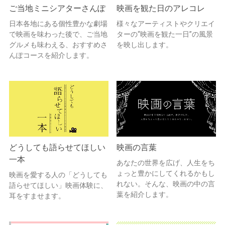
ご当地ミニシアターさんぽ
映画を観た日のアレコレ
日本各地にある個性豊かな劇場
様々なアーティストやクリエイ
で映画を味わった後で、ご当地
ターの“映画を観た一日”の風景
グルメも味わえる、おすすめさ
を映し出します。
んぽコースを紹介します。
どうしても語らせてほしい
映画の言葉
一本
あなたの世界を広げ、人生をち
ょっと豊かにしてくれるかもし
映画を愛する人の「どうしても
れない。そんな、映画の中の言
語らせてほしい」映画体験に、
葉を紹介します。
耳をすませます。