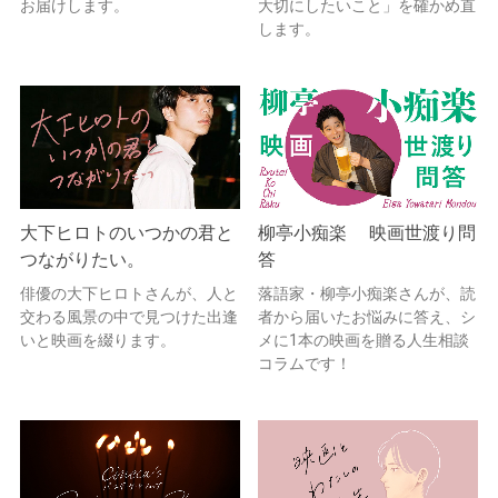
お届けします。
大切にしたいこと」を確かめ直
します。
大下ヒロトのいつかの君と
柳亭小痴楽 映画世渡り問
つながりたい。
答
俳優の大下ヒロトさんが、人と
落語家・柳亭小痴楽さんが、読
交わる風景の中で見つけた出逢
者から届いたお悩みに答え、シ
いと映画を綴ります。
メに1本の映画を贈る人生相談
コラムです！