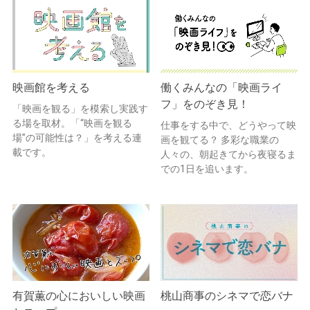
映画館を考える
働くみんなの「映画ライ
フ」をのぞき見！
「映画を観る」を模索し実践す
る場を取材。「“映画を観る
仕事をする中で、どうやって映
場”の可能性は？」を考える連
画を観てる？ 多彩な職業の
載です。
人々の、朝起きてから夜寝るま
での1日を追います。
有賀薫の心においしい映画
桃山商事のシネマで恋バナ