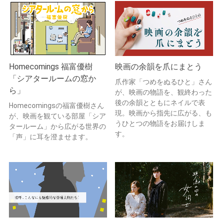
Homecomings 福富優樹
映画の余韻を爪にまとう
「シアタールームの窓か
爪作家「つめをぬるひと」さん
ら」
が、映画の物語を、観終わった
後の余韻とともにネイルで表
Homecomingsの福富優樹さん
現。映画から指先に広がる、も
が、映画を観ている部屋「シア
うひとつの物語をお届けしま
タールーム」から広がる世界の
す。
「声」に耳を澄ませます。