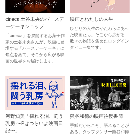
cineca 土谷未央のバースデ
映画とわたしの人生
ーケーキショップ
ひとりの人生のかたわらにあっ
た映画たち。そこから広がる
「cineca」を展開するお菓子作
数々の物語を集めたロングイン
家の土谷未央さんが、映画に登
タビュー集です。
場する「バースデーケーキ」に
焦点をあて、そこから広がる映
画の世界をお届けします。
河野知美「揺れる泪、闘う
熊谷和徳の映画往復書簡
乳房 〜Pはつらいよ映画日
手紙だからこそ、語れることが
記〜」
ある。タップダンサー熊谷和徳