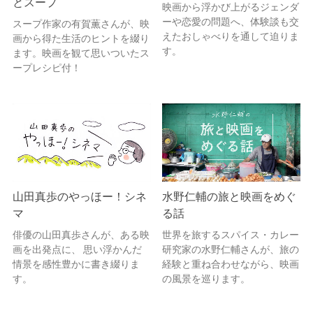
とスープ
映画から浮かび上がるジェンダ
ーや恋愛の問題へ、体験談も交
スープ作家の有賀薫さんが、映
えたおしゃべりを通して迫りま
画から得た生活のヒントを綴り
す。
ます。映画を観て思いついたス
ープレシピ付！
山田真歩のやっほー！シネ
水野仁輔の旅と映画をめぐ
マ
る話
俳優の山田真歩さんが、ある映
世界を旅するスパイス・カレー
画を出発点に、 思い浮かんだ
研究家の水野仁輔さんが、旅の
情景を感性豊かに書き綴りま
経験と重ね合わせながら、映画
す。
の風景を巡ります。