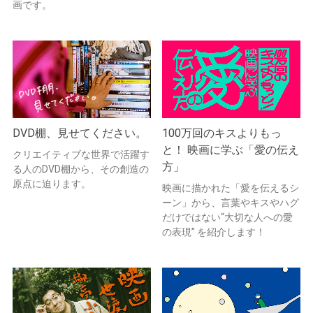
画です。
DVD棚、見せてください。
100万回のキスよりもっ
と！ 映画に学ぶ「愛の伝え
クリエイティブな世界で活躍す
方」
る人のDVD棚から、その創造の
原点に迫ります。
映画に描かれた「愛を伝えるシ
ーン」から、言葉やキスやハグ
だけではない“大切な人への愛
の表現” を紹介します！