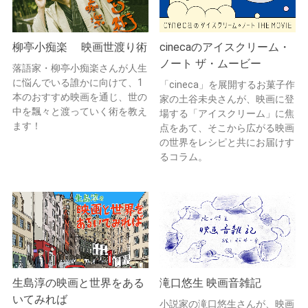
柳亭小痴楽 映画世渡り術
cinecaのアイスクリーム・
ノート ザ・ムービー
落語家・柳亭小痴楽さんが人生
に悩んでいる誰かに向けて、1
「cineca」を展開するお菓子作
本のおすすめ映画を通じ、世の
家の土谷未央さんが、映画に登
中を飄々と渡っていく術を教え
場する「アイスクリーム」に焦
ます！
点をあて、そこから広がる映画
の世界をレシピと共にお届けす
るコラム。
生島淳の映画と世界をある
滝口悠生 映画音雑記
いてみれば
小説家の滝口悠生さんが、映画