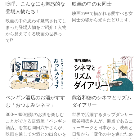
嗚呼、こんなにも魅惑的な
映画の中の女同士
登場人物たち！
映画の中で描かれる愛すべき女
同士の姿から光をたどります。
映画の中の思わず魅惑されてし
まった登場人物をご紹介！人物
から見えてくる映画の世界っ
て!?
ペンギン酒店のお酒がすす
熊谷和徳のシネマとリズム
む「おつまみシネマ」
ダイアリー
300〜400種類のお酒を楽しむ
世界で活躍するタップダンサー
ことができる居酒屋「ペンギン
熊谷和徳さんが、拠点であるニ
酒店」を営む岡田六平さんが、
ューヨークと日本から、映画と
映画を通してお酒との出会いを
日常から「変化の中を進むため