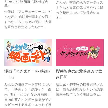
Sponsored by
映画『水いらずの
さんが、交流のあるアーティス
星』
トたちと日常の気づきや心に残
俳優は、プロデューサーは、ど
った映画について語り合いま
んな思いで劇場公開までを過ご
す。
すのか。もしもその間に、大病
を宣告されたとしたら——。
漫画「ときめき一杯 映画デ
櫻井智也の恋愛映画ガブ飲
ート」
み日和
みんなの映画デート体験につい
演出家・脚本家の櫻井智也さん
て、「映画」と「恋愛」と「白
に、自ら絶対観ないという恋愛
米（!?）」に目がない漫画家・
映画を観てもらう実験コラム。
日向山葵さんと担当編集がイン
タビューするルポ・エッセイ漫