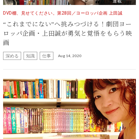
連載
DVD棚、見せてください。第28回／ヨーロッパ企画 上田誠
“これまでにない”へ挑みつづける！劇団ヨー
ロッパ企画・上田誠が勇気と覚悟をもらう映
画
深める
知識
仕事
Aug 14, 2020