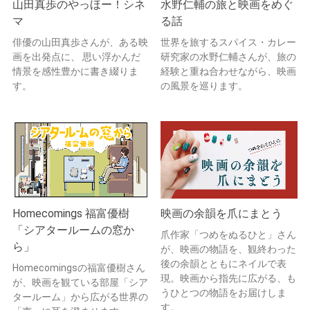
山田真歩のやっほー！シネ
水野仁輔の旅と映画をめぐ
マ
る話
俳優の山田真歩さんが、ある映
世界を旅するスパイス・カレー
画を出発点に、 思い浮かんだ
研究家の水野仁輔さんが、旅の
情景を感性豊かに書き綴りま
経験と重ね合わせながら、映画
す。
の風景を巡ります。
Homecomings 福富優樹
映画の余韻を爪にまとう
「シアタールームの窓か
爪作家「つめをぬるひと」さん
ら」
が、映画の物語を、観終わった
後の余韻とともにネイルで表
Homecomingsの福富優樹さん
現。映画から指先に広がる、も
が、映画を観ている部屋「シア
うひとつの物語をお届けしま
タールーム」から広がる世界の
す。