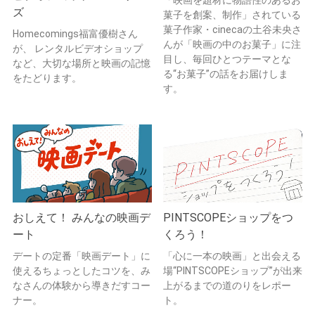
ズ
菓子を創案、制作」されている
菓子作家・cinecaの土谷未央さ
Homecomings福富優樹さん
んが「映画の中のお菓子」に注
が、 レンタルビデオショップ
目し、毎回ひとつテーマとな
など、大切な場所と映画の記憶
る“お菓子”の話をお届けしま
をたどります。
す。
おしえて！ みんなの映画デ
PINTSCOPEショップをつ
ート
くろう！
デートの定番「映画デート」に
「心に一本の映画」と出会える
使えるちょっとしたコツを、み
場“PINTSCOPEショップ”が出来
なさんの体験から導きだすコー
上がるまでの道のりをレポー
ナー。
ト。