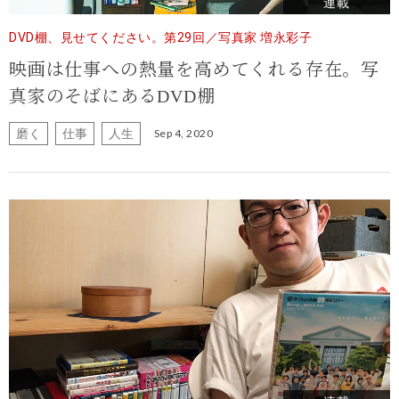
連載
DVD棚、見せてください。第29回／写真家 増永彩子
映画は仕事への熱量を高めてくれる存在。写
真家のそばにあるDVD棚
磨く
仕事
人生
Sep 4, 2020