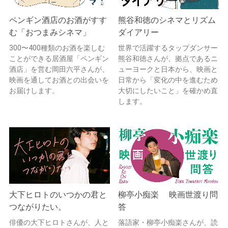
ペンギン酒店のお酒がすす
熊谷和徳のシネマとリズム
む「おつまみシネマ」
ダイアリー
300〜400種類のお酒を楽しむ
世界で活躍するタップダンサー
ことができる居酒屋「ペンギン
熊谷和徳さんが、拠点であるニ
酒店」を営む岡田六平さんが、
ューヨークと日本から、映画と
映画を通してお酒との出会いを
日常から「変化の中を進むため
お届けします。
大切にしたいこと」を確かめ直
します。
大下ヒロトのいつかの君と
柳亭小痴楽 映画世渡り問
つながりたい。
答
俳優の大下ヒロトさんが、人と
落語家・柳亭小痴楽さんが、読