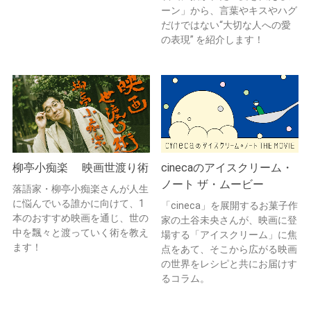
ーン」から、言葉やキスやハグ
だけではない“大切な人への愛
の表現” を紹介します！
柳亭小痴楽 映画世渡り術
cinecaのアイスクリーム・
ノート ザ・ムービー
落語家・柳亭小痴楽さんが人生
に悩んでいる誰かに向けて、1
「cineca」を展開するお菓子作
本のおすすめ映画を通じ、世の
家の土谷未央さんが、映画に登
中を飄々と渡っていく術を教え
場する「アイスクリーム」に焦
ます！
点をあて、そこから広がる映画
の世界をレシピと共にお届けす
るコラム。