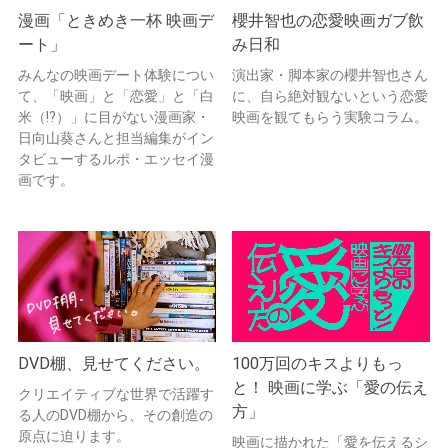
漫画「ときめき一杯 映画デ
櫻井智也の恋愛映画ガブ飲
ート」
み日和
みんなの映画デート体験につい
演出家・脚本家の櫻井智也さん
て、「映画」と「恋愛」と「白
に、自ら絶対観ないという恋愛
米（!?）」に目がない漫画家・
映画を観てもらう実験コラム。
日向山葵さんと担当編集がイン
タビューするルポ・エッセイ漫
画です。
DVD棚、見せてください。
100万回のキスよりもっ
と！ 映画に学ぶ「愛の伝え
クリエイティブな世界で活躍す
方」
る人のDVD棚から、その創造の
原点に迫ります。
映画に描かれた「愛を伝えるシ