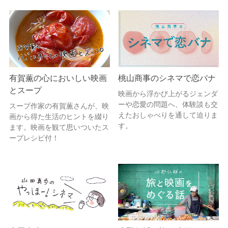
有賀薫の心においしい映画
桃山商事のシネマで恋バナ
とスープ
映画から浮かび上がるジェンダ
ーや恋愛の問題へ、体験談も交
スープ作家の有賀薫さんが、映
えたおしゃべりを通して迫りま
画から得た生活のヒントを綴り
す。
ます。映画を観て思いついたス
ープレシピ付！