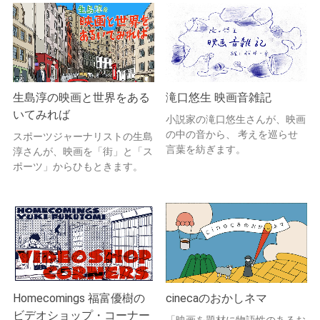
生島淳の映画と世界をある
滝口悠生 映画音雑記
いてみれば
小説家の滝口悠生さんが、映画
の中の音から、 考えを巡らせ
スポーツジャーナリストの生島
言葉を紡ぎます。
淳さんが、映画を「街」と「ス
ポーツ」からひもときます。
Homecomings 福富優樹の
cinecaのおかしネマ
ビデオショップ・コーナー
「映画を題材に物語性のあるお