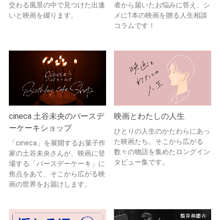
交わる風景の中で見つけた出逢
者から届いたお悩みに答え、シ
いと映画を綴ります。
メに1本の映画を贈る人生相談
コラムです！
cineca 土谷未央のバースデ
映画とわたしの人生
ーケーキショップ
ひとりの人生のかたわらにあっ
た映画たち。そこから広がる
「cineca」を展開するお菓子作
数々の物語を集めたロングイン
家の土谷未央さんが、映画に登
タビュー集です。
場する「バースデーケーキ」に
焦点をあて、そこから広がる映
画の世界をお届けします。