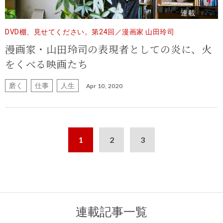
連載
DVD棚、見せてください。第24回／漫画家 山田玲司
漫画家・山田玲司の表現者としての炎に、火
をくべる映画たち
磨く
仕事
人生
Apr 10, 2020
1
2
3
連載記事一覧