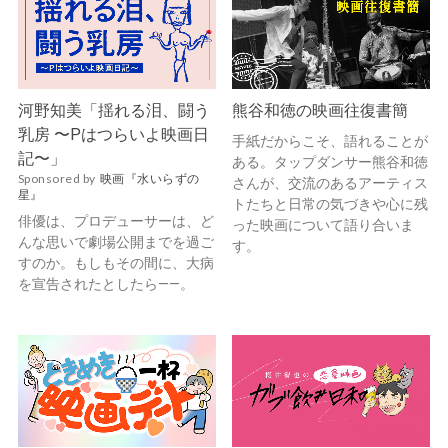
河野知美「揺れる泪、闘う
熊谷和徳の映画往復書簡
乳房 〜Pはつらいよ映画日
手紙だからこそ、語れることが
記〜」
ある。タップダンサー熊谷和徳
Sponsored by
映画『水いらずの
さんが、交流のあるアーティス
星』
トたちと日常の気づきや心に残
俳優は、プロデューサーは、ど
った映画について語り合いま
んな思いで劇場公開までを過ご
す。
すのか。もしもその間に、大病
を宣告されたとしたら——。