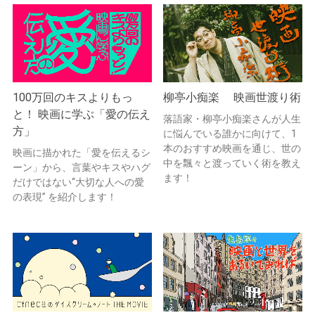
100万回のキスよりもっ
柳亭小痴楽 映画世渡り術
と！ 映画に学ぶ「愛の伝え
落語家・柳亭小痴楽さんが人生
方」
に悩んでいる誰かに向けて、1
本のおすすめ映画を通じ、世の
映画に描かれた「愛を伝えるシ
中を飄々と渡っていく術を教え
ーン」から、言葉やキスやハグ
ます！
だけではない“大切な人への愛
の表現” を紹介します！