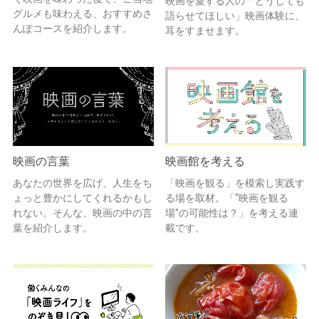
映画を愛する人の「どうしても
グルメも味わえる、おすすめさ
語らせてほしい」映画体験に、
んぽコースを紹介します。
耳をすませます。
映画の言葉
映画館を考える
あなたの世界を広げ、人生をち
「映画を観る」を模索し実践す
ょっと豊かにしてくれるかもし
る場を取材。「“映画を観る
れない。そんな、映画の中の言
場”の可能性は？」を考える連
葉を紹介します。
載です。