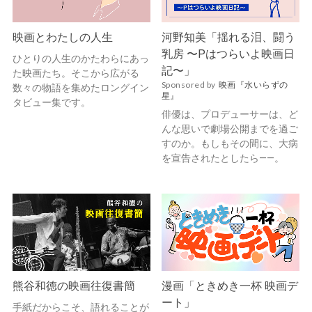
映画とわたしの人生
河野知美「揺れる泪、闘う
乳房 〜Pはつらいよ映画日
ひとりの人生のかたわらにあっ
記〜」
た映画たち。そこから広がる
Sponsored by
映画『水いらずの
数々の物語を集めたロングイン
星』
タビュー集です。
俳優は、プロデューサーは、ど
んな思いで劇場公開までを過ご
すのか。もしもその間に、大病
を宣告されたとしたら——。
熊谷和徳の映画往復書簡
漫画「ときめき一杯 映画デ
ート」
手紙だからこそ、語れることが