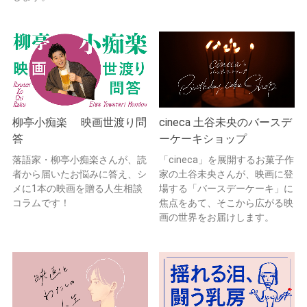
柳亭小痴楽 映画世渡り問
cineca 土谷未央のバースデ
答
ーケーキショップ
落語家・柳亭小痴楽さんが、読
「cineca」を展開するお菓子作
者から届いたお悩みに答え、シ
家の土谷未央さんが、映画に登
メに1本の映画を贈る人生相談
場する「バースデーケーキ」に
コラムです！
焦点をあて、そこから広がる映
画の世界をお届けします。