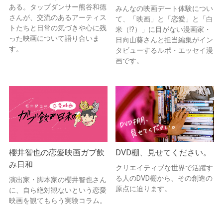
ある。タップダンサー熊谷和徳
みんなの映画デート体験につい
さんが、交流のあるアーティス
て、「映画」と「恋愛」と「白
トたちと日常の気づきや心に残
米（!?）」に目がない漫画家・
った映画について語り合いま
日向山葵さんと担当編集がイン
す。
タビューするルポ・エッセイ漫
画です。
櫻井智也の恋愛映画ガブ飲
DVD棚、見せてください。
み日和
クリエイティブな世界で活躍す
る人のDVD棚から、その創造の
演出家・脚本家の櫻井智也さん
原点に迫ります。
に、自ら絶対観ないという恋愛
映画を観てもらう実験コラム。