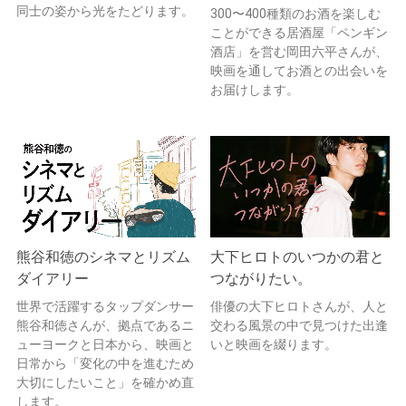
同士の姿から光をたどります。
300〜400種類のお酒を楽しむ
ことができる居酒屋「ペンギン
酒店」を営む岡田六平さんが、
映画を通してお酒との出会いを
お届けします。
熊谷和徳のシネマとリズム
大下ヒロトのいつかの君と
ダイアリー
つながりたい。
世界で活躍するタップダンサー
俳優の大下ヒロトさんが、人と
熊谷和徳さんが、拠点であるニ
交わる風景の中で見つけた出逢
ューヨークと日本から、映画と
いと映画を綴ります。
日常から「変化の中を進むため
大切にしたいこと」を確かめ直
します。