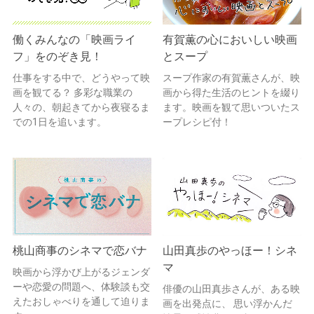
働くみんなの「映画ライ
有賀薫の心においしい映画
フ」をのぞき見！
とスープ
仕事をする中で、どうやって映
スープ作家の有賀薫さんが、映
画を観てる？ 多彩な職業の
画から得た生活のヒントを綴り
人々の、朝起きてから夜寝るま
ます。映画を観て思いついたス
での1日を追います。
ープレシピ付！
桃山商事のシネマで恋バナ
山田真歩のやっほー！シネ
マ
映画から浮かび上がるジェンダ
ーや恋愛の問題へ、体験談も交
俳優の山田真歩さんが、ある映
えたおしゃべりを通して迫りま
画を出発点に、 思い浮かんだ