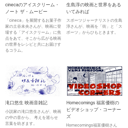
cinecaのアイスクリーム・
生島淳の映画と世界をある
ノート ザ・ムービー
いてみれば
「cineca」を展開するお菓子作
スポーツジャーナリストの生島
家の土谷未央さんが、映画に登
淳さんが、映画を「街」と「ス
場する「アイスクリーム」に焦
ポーツ」からひもときます。
点をあて、そこから広がる映画
の世界をレシピと共にお届けす
るコラム。
滝口悠生 映画音雑記
Homecomings 福富優樹の
ビデオショップ・コーナー
小説家の滝口悠生さんが、映画
ズ
の中の音から、 考えを巡らせ
言葉を紡ぎます。
Homecomings福富優樹さん