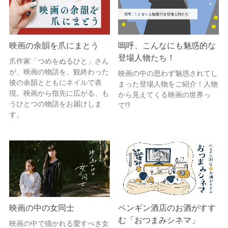
映画の余韻を爪にまとう
嗚呼、こんなにも魅惑的な
登場人物たち！
爪作家「つめをぬるひと」さん
が、映画の物語を、観終わった
映画の中の思わず魅惑されてし
後の余韻とともにネイルで表
まった登場人物をご紹介！人物
現。映画から指先に広がる、も
から見えてくる映画の世界っ
うひとつの物語をお届けしま
て!?
す。
映画の中の女同士
ペンギン酒店のお酒がすす
む「おつまみシネマ」
映画の中で描かれる愛すべき女