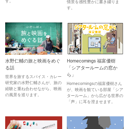
す。
情景を感性豊かに書き綴りま
す。
水野仁輔の旅と映画をめぐ
Homecomings 福富優樹
る話
「シアタールームの窓か
ら」
世界を旅するスパイス・カレー
研究家の水野仁輔さんが、旅の
Homecomingsの福富優樹さん
経験と重ね合わせながら、映画
が、映画を観ている部屋「シア
の風景を巡ります。
タールーム」から広がる世界の
「声」に耳を澄ませます。