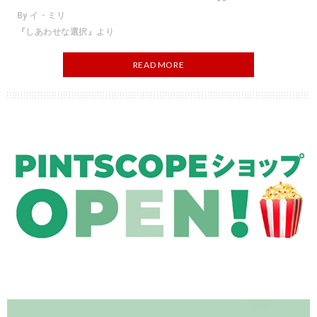
By イ・ミリ
『しあわせな選択』より
READ MORE