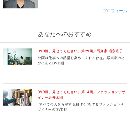
あなたへのおすすめ
DVD棚、見せてください。第29回／写真家 増永彩子
http://www.office-saku.com/artists/new_actors/hiroto_oshita.html
映画は仕事への熱量を高めてくれる存在。写真家のそ
ばにあるDVD棚
DVD棚、見せてください。第14回／ファッションデザ
イナー岩井太郎
“すべての人を肯定する服作り”をするファッションデ
ザイナーのDVD棚