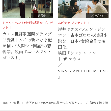
試写会
プレゼント
トークイベント付特別試写会 プレゼ
ムビチケ プレゼント！
ント！
岸井ゆきの×ツェン・ジン
カンヌ批評家週間グランプ
ホア！吉本ばななの短編小
リ受賞！タイの新たな才能
説を、日本×台湾合作で映
が描く“⼈間”と“幽霊”の恋
画化。
物語。映画『ユースフル・
映画『シンシン アン
ゴースト』
ド ザ マウス
／
SINSIN AND THE MOUSE
』
Top
/
連載
/
大下ヒロトのいつかの君とつながりたい。
/
初めて涙を流