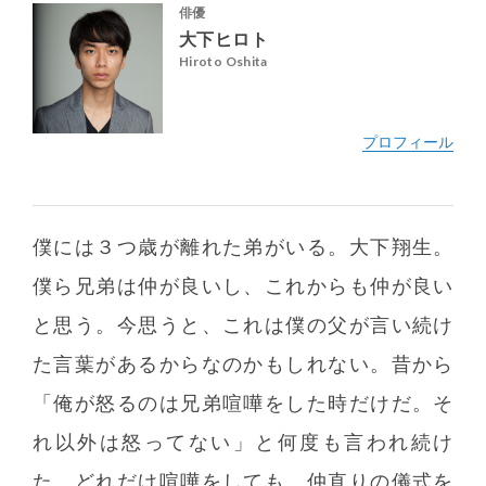
俳優
大下ヒロト
Hiroto Oshita
僕には３つ歳が離れた弟がいる。大下翔生。
僕ら兄弟は仲が良いし、これからも仲が良い
http://www.office-saku.com/artists/new_actors/hiroto_oshita.html
と思う。今思うと、これは僕の父が言い続け
た言葉があるからなのかもしれない。昔から
「俺が怒るのは兄弟喧嘩をした時だけだ。そ
れ以外は怒ってない」と何度も言われ続け
た。どれだけ喧嘩をしても、仲直りの儀式を