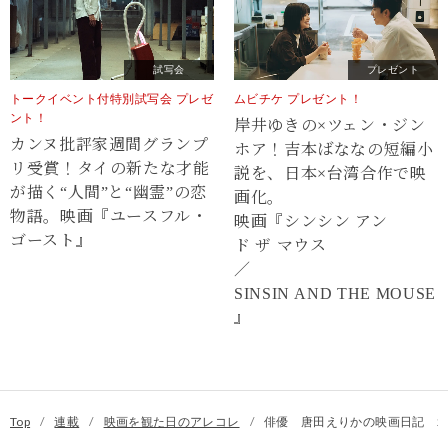
試写会
プレゼント
トークイベント付特別試写会 プレゼ
ムビチケ プレゼント！
ント！
岸井ゆきの×ツェン・ジン
カンヌ批評家週間グランプ
ホア！吉本ばななの短編小
リ受賞！タイの新たな才能
説を、日本×台湾合作で映
が描く“⼈間”と“幽霊”の恋
画化。
物語。映画『ユースフル・
映画『シンシン アン
ゴースト』
ド ザ マウス
／
SINSIN AND THE MOUSE
』
Top
/
連載
/
映画を観た日のアレコレ
/
俳優 唐田えりかの映画日記 20