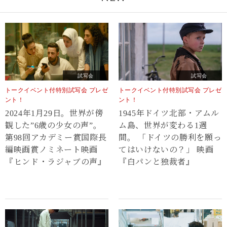
試写会
試写会
トークイベント付特別試写会 プレゼ
トークイベント付特別試写会 プレゼ
ント！
ント！
2024年1月29日。世界が傍
1945年ドイツ北部・アムル
観した”6歳の少女の声”。
ム島、世界が変わる1週
第98回アカデミー賞国際長
間。 「ドイツの勝利を願っ
編映画賞ノミネート映画
てはいけないの？」 映画
『ヒンド・ラジャブの声』
『白パンと独裁者』