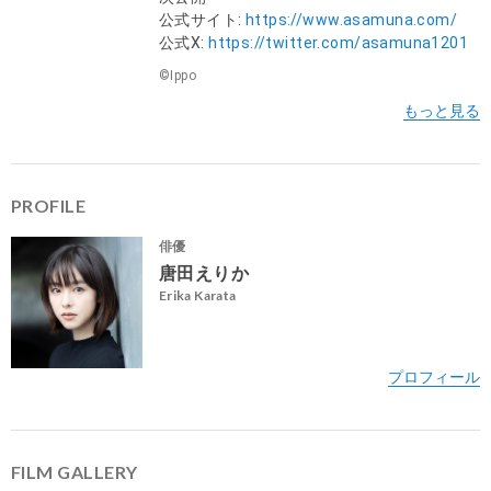
公式サイト:
https://www.asamuna.com/
公式X:
https://twitter.com/asamuna1201
©Ippo
PROFILE
俳優
唐田えりか
Erika Karata
FILM GALLERY