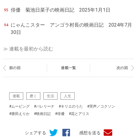
俳優 菊池日菜子の映画日記 2025年1月1日
95
にゃんこスター アンゴラ村長の映画日記 2024年7月
94
30日
≫ 連載を最初から読む
前の回
連載一覧
次の回
連載
磨く
生活
人生
#ムービング
#バレリーナ
#キリエのうた
#哭声／コクソン
#唐田えりか
#映画日記
#俳優
#花とアリス
シェアする
感想を送る