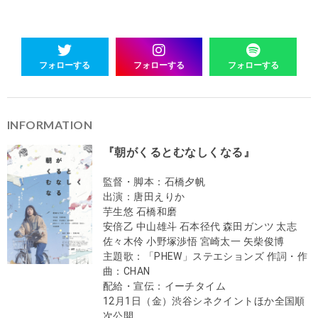
フォローする
フォローする
フォローする
INFORMATION
『朝がくるとむなしくなる』
監督・脚本：石橋夕帆
出演：唐田えりか
芋生悠 石橋和磨
安倍乙 中山雄斗 石本径代 森田ガンツ 太志
佐々木伶 小野塚渉悟 宮崎太一 矢柴俊博
主題歌：「PHEW」ステエションズ 作詞・作
曲：CHAN
配給・宣伝：イーチタイム
12月1日（金）渋谷シネクイントほか全国順
次公開