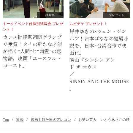
試写会
プレゼント
トークイベント付特別試写会 プレゼ
ムビチケ プレゼント！
ント！
岸井ゆきの×ツェン・ジン
カンヌ批評家週間グランプ
ホア！吉本ばななの短編小
リ受賞！タイの新たな才能
説を、日本×台湾合作で映
が描く“⼈間”と“幽霊”の恋
画化。
物語。映画『ユースフル・
映画『シンシン アン
ゴースト』
ド ザ マウス
／
SINSIN AND THE MOUSE
』
Top
/
連載
/
映画を観た日のアレコレ
/
お笑い芸人 いとうあさこの映画日