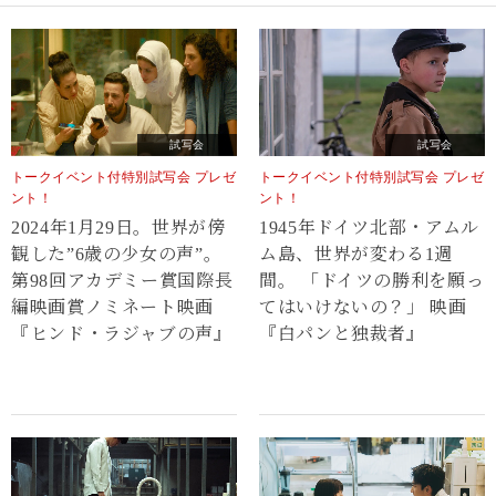
試写会
試写会
トークイベント付特別試写会 プレゼ
トークイベント付特別試写会 プレゼ
ント！
ント！
2024年1月29日。世界が傍
1945年ドイツ北部・アムル
観した”6歳の少女の声”。
ム島、世界が変わる1週
第98回アカデミー賞国際長
間。 「ドイツの勝利を願っ
編映画賞ノミネート映画
てはいけないの？」 映画
『ヒンド・ラジャブの声』
『白パンと独裁者』