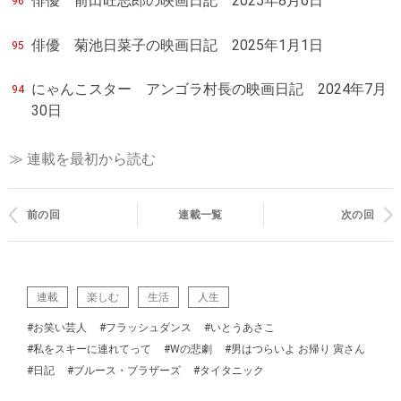
俳優 前田旺志郎の映画日記 2025年8月6日
96
俳優 菊池日菜子の映画日記 2025年1月1日
95
にゃんこスター アンゴラ村長の映画日記 2024年7月
94
30日
≫ 連載を最初から読む
前の回
連載一覧
次の回
連載
楽しむ
生活
人生
#お笑い芸人
#フラッシュダンス
#いとうあさこ
#私をスキーに連れてって
#Wの悲劇
#男はつらいよ お帰り 寅さん
#日記
#ブルース・ブラザーズ
#タイタニック