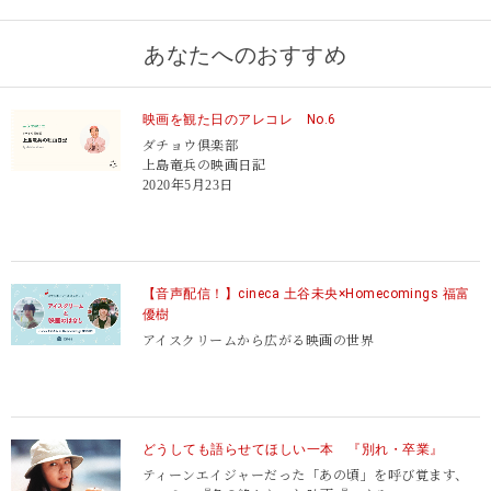
あなたへのおすすめ
映画を観た日のアレコレ No.6
ダチョウ倶楽部
上島竜兵の映画日記
2020年5月23日
【音声配信！】cineca 土谷未央×Homecomings 福富
優樹
アイスクリームから広がる映画の世界
どうしても語らせてほしい一本 『別れ・卒業』
ティーンエイジャーだった「あの頃」を呼び覚ます、