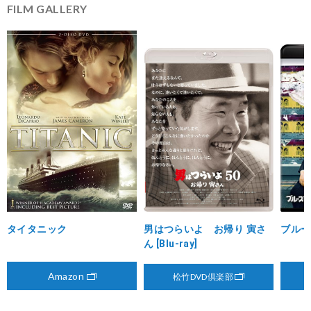
FILM GALLERY
@asako1970
タイタニック
男はつらいよ お帰り 寅さ
ブルー
ん [Blu-ray]
Amazon
松竹DVD倶楽部