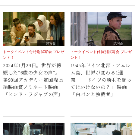
試写会
試写会
トークイベント付特別試写会 プレゼ
トークイベント付特別試写会 プレゼ
ント！
ント！
2024年1月29日。世界が傍
1945年ドイツ北部・アムル
観した”6歳の少女の声”。
ム島、世界が変わる1週
第98回アカデミー賞国際長
間。 「ドイツの勝利を願っ
編映画賞ノミネート映画
てはいけないの？」 映画
『ヒンド・ラジャブの声』
『白パンと独裁者』