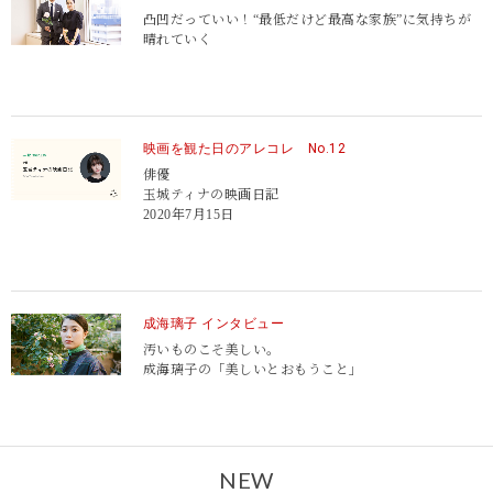
凸凹だっていい！
“最低だけど最高な家族”に気持ちが
晴れていく
映画を観た日のアレコレ No.12
俳優
玉城ティナの映画日記
2020年7月15日
成海璃子 インタビュー
汚いものこそ美しい。
成海璃子の「美しいとおもうこと」
NEW