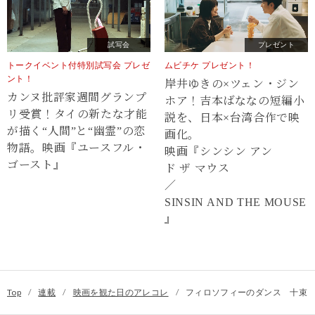
試写会
プレゼント
トークイベント付特別試写会 プレゼ
ムビチケ プレゼント！
ント！
岸井ゆきの×ツェン・ジン
カンヌ批評家週間グランプ
ホア！吉本ばななの短編小
リ受賞！タイの新たな才能
説を、日本×台湾合作で映
が描く“⼈間”と“幽霊”の恋
画化。
物語。映画『ユースフル・
映画『シンシン アン
ゴースト』
ド ザ マウス
／
SINSIN AND THE MOUSE
』
Top
/
連載
/
映画を観た日のアレコレ
/
フィロソフィーのダンス 十束おと