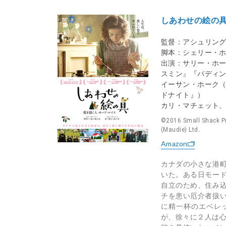
しあわせの絵の
監督：アシュリン
脚本：シェリー・
出演：サリー・ホ
スミン』『パディン
イーサン・ホーク
ドナイト』）
カリ・マチェット
©2016 Small Shack Pro
(Maudie) Ltd.
Amazon
カナダの小さな港
いた。ある日モー
自立のため、住み
チを患い厄介者扱
に精一杯のエベレ
が、徐々に２人は心