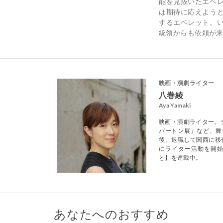
能を見抜いたエベ
は期待に応えよう
するエベレット。
統領からも依頼が来
映画・演劇ライター
八巻綾
Aya Yamaki
映画・演劇ライター。
バートン展』など、舞
後、退職して関西に移住
にライター活動を開始
と】を連載中。
あなたへのおすすめ