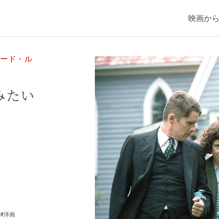
映画か
モード・ル
みたい
#洋画