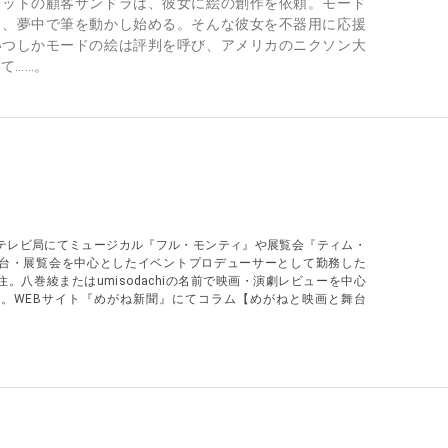
レットの顧客サンドラは、彼女に絵の創作を依頼。モード
と、夢中で筆を動かし始める。そんな彼女を不器用に応援
いつしかモードの絵は評判を呼び、アメリカのニクソン大
て……。
テレビ局にてミュージカル『フル・モンティ』や展覧会『ティム・
台・展覧会を中心としたイベントプロデューサーとして勤務した
。八巻綾またはumisodachiの名前で映画・演劇レビューを中心
。WEBサイト『めがね新聞』にてコラム【めがねと映画と舞台