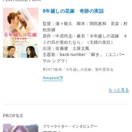
8年越しの花嫁 奇跡の実話
監督：瀬々敬久 脚本：岡田惠和 音楽：村
松崇継
原作：中原尚志・麻衣「８年越しの花嫁 キ
ミの目が覚めたなら」（主婦の友社）
出演：佐藤健 土屋太鳳
主題歌：back number 「瞬き」（ユニバー
サル シグマ）
©2017映画「８年越しの花嫁」製作委員会
Amazon
PROFILE
フリーライター・インタビュアー