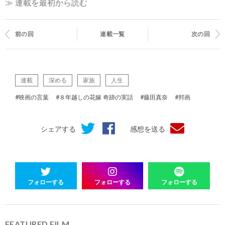
≫ 連載を最初から読む
前の回
連載一覧
次の回
連載
深める
家族
人生
#映画の言葉
#８年越しの花嫁 奇跡の実話
#藤田真奈
#邦画
シェアする
感想を送る
フォローする
フォローする
フォローする
FEATURED FILM