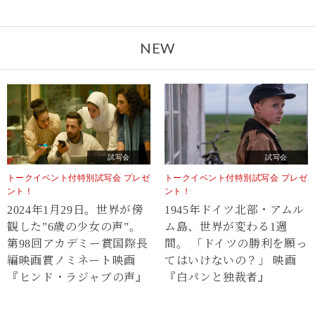
NEW
試写会
試写会
トークイベント付特別試写会 プレゼ
トークイベント付特別試写会 プレゼ
ント！
ント！
2024年1月29日。世界が傍
1945年ドイツ北部・アムル
観した”6歳の少女の声”。
ム島、世界が変わる1週
第98回アカデミー賞国際長
間。 「ドイツの勝利を願っ
編映画賞ノミネート映画
てはいけないの？」 映画
『ヒンド・ラジャブの声』
『白パンと独裁者』