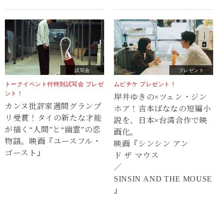
試写会
プレゼント
トークイベント付特別試写会 プレゼ
ムビチケ プレゼント！
ント！
岸井ゆきの×ツェン・ジン
カンヌ批評家週間グランプ
ホア！吉本ばななの短編小
リ受賞！タイの新たな才能
説を、日本×台湾合作で映
が描く“⼈間”と“幽霊”の恋
画化。
物語。映画『ユースフル・
映画『シンシン アン
ゴースト』
ド ザ マウス
／
SINSIN AND THE MOUSE
』