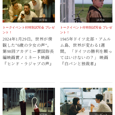
試写会
試写会
トークイベント付特別試写会 プレゼ
トークイベント付特別試写会 プレゼ
ント！
ント！
2024年1月29日。世界が傍
1945年ドイツ北部・アムル
観した”6歳の少女の声”。
ム島、世界が変わる1週
第98回アカデミー賞国際長
間。 「ドイツの勝利を願っ
編映画賞ノミネート映画
てはいけないの？」 映画
『ヒンド・ラジャブの声』
『白パンと独裁者』
試写会
プレゼント