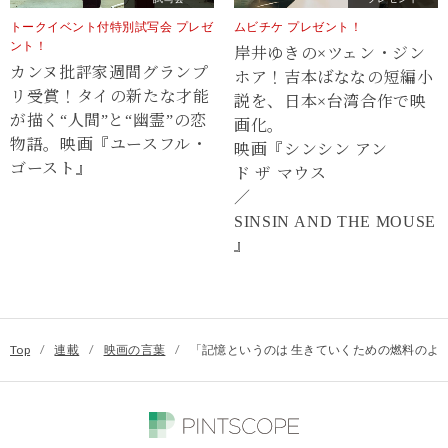
トークイベント付特別試写会 プレゼ
ムビチケ プレゼント！
ント！
岸井ゆきの×ツェン・ジン
カンヌ批評家週間グランプ
ホア！吉本ばななの短編小
リ受賞！タイの新たな才能
説を、日本×台湾合作で映
が描く“⼈間”と“幽霊”の恋
画化。
物語。映画『ユースフル・
映画『シンシン アン
ゴースト』
ド ザ マウス
／
SINSIN AND THE MOUSE
』
Top
/
連載
/
映画の言葉
/
「記憶というのは 生きていくための燃料のよ