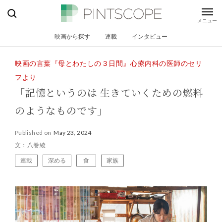
映画から探す
連載
インタビュー
映画の言葉『母とわたしの３日間』心療内科の医師のセリ
フより
「記憶というのは 生きていくための燃料
のようなものです」
Published on
May 23, 2024
文：八巻綾
連載
深める
食
家族