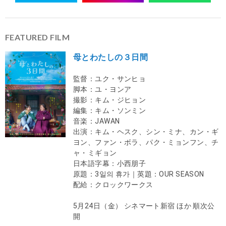
FEATURED FILM
母とわたしの３日間
監督：ユク・サンヒョ
脚本：ユ・ヨンア
撮影：キム・ジヒョン
編集：キム・ソンミン
音楽：JAWAN
出演：キム・ヘスク、シン・ミナ、カン・ギ
ヨン、ファン・ボラ、パク・ミョンフン、チ
ャ・ミギョン
日本語字幕：小西朋子
原題：3일의 휴가｜英題：OUR SEASON
配給：クロックワークス
5月24日（金） シネマート新宿 ほか 順次公
開