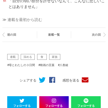
「自分の弱い部分を許せないなんて、こんなに悲しいこ
91
とはありません」
≫ 連載を最初から読む
前の回
連載一覧
次の回
連載
深める
食
家族
#母とわたしの３日間
#映画の言葉
#八巻綾
シェアする
感想を送る
フォローする
フォローする
フォローする