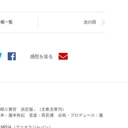
連載一覧
次の回
感想を送る
居眠り磐音 決定版」（文春文庫刊）
脚本：藤本有紀 音楽：髙見優 企画・プロデュース：藤
」MISIA（アリオラジャパン）