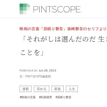
映画の言葉『居眠り磐音』坂崎磐音のセリフよ
「それがしは選んだのだ 生
ことを」
Published on
Jun 28, 2021
文：PINTSCOPE編集部
連載
深める
家族
人生
#映画の言葉
#松坂桃李
#居眠り磐音