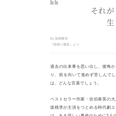
それが
生
By 坂崎磐音
『居眠り磐音』より
過去の出来事を思い出し、後悔か
り、前を向いて進めず苦しんでし
は、どんな言葉でしょう。
ベストセラー作家・佐伯泰英の大
坂桃李が主演をつとめる時代劇エ
は、ある悲しい事件のために3人