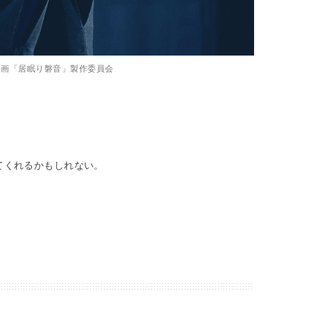
9映画「居眠り磐音」製作委員会
、
てくれるかもしれない。
。