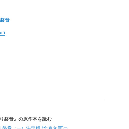
り磐音
n
り磐音』の原作本を読む
磐音（一）決定版 (文春文庫)