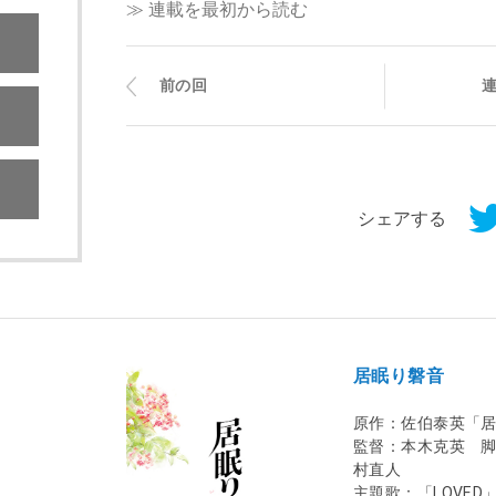
≫ 連載を最初から読む
前の回
シェアする
居眠り磐音
原作：佐伯泰英「
監督：本木克英 
村直人
主題歌：「LOVED