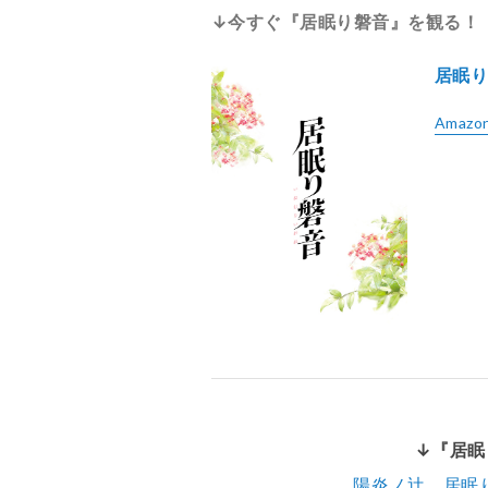
↓今すぐ『居眠り磐音』を観る！
居眠
Amazo
↓『居眠
陽炎ノ辻 居眠り